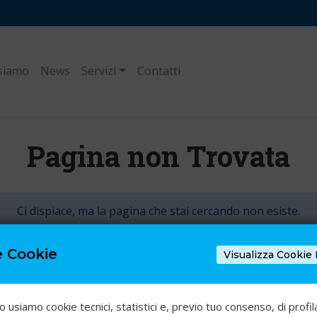
 siamo
News
Servizi
Contatti
Pagina non Trovata
Ci dispiace, ma la pagina che stai cercando non esiste.
e Cookie
Torna alla Home
Visualizza Cookie 
o usiamo cookie tecnici, statistici e, previo tuo consenso, di profil