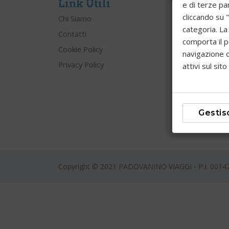
Link Utili
Vacanze As
e di terze par
cliccando su 
Chi Siamo
categoria. La
Contatti
comporta il p
Cookie Policy
navigazione c
Privacy Policy
attivi sul sito
Gestis
Copyright © 2021 PADOVANINO VIAGGI - P.I. 001