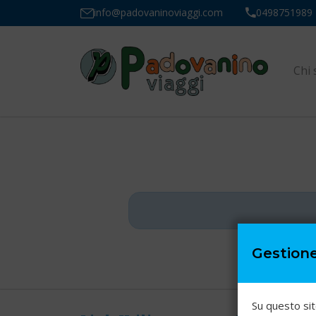
info@padovaninoviaggi.com
0498751989
Chi
Gestion
Su questo sit