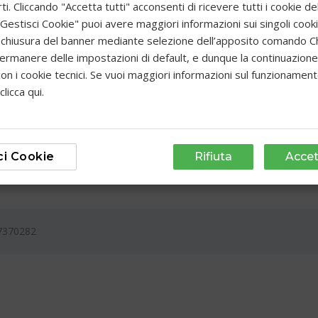
sicurate
PADOVANINO VIAGGI
ti. Cliccando "Accetta tutti" acconsenti di ricevere tutti i cookie de
"Gestisci Cookie" puoi avere maggiori informazioni sui singoli cooki
Ragione sociale e sede legale:
AGENZIA VIAGGI DEL PADOVANINO S.R.L.
 chiusura del banner mediante selezione dell’apposito comando Chi
Prato della Valle, 85, Padova, PD
ermanere delle impostazioni di default, e dunque la continuazione
P.IVA: 00147370282
Ragione sociale e sede legale: AGENZIA VIAG
on i cookie tecnici. Se vuoi maggiori informazioni sul funzionamen
PADOVANINO S.R.L. – Prato della Valle, 85, P
clicca qui
.
PD – P.IVA: 00147370282
Iscrizione registro imprese: PD-248388 – Licen
115618 – Assicurazione RC: Allianz
Pec:
agenziaviaggidelpadovanino@pec.it
La nostra agenzia aderisce al Fondo di Garanz
ci Cookie
Rifiuta
Accet
Viaggi come previsto dall’art. 50 del Codice de
Turismo
47370282