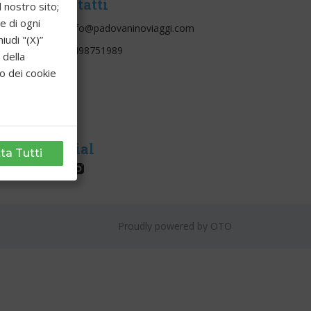
Contatti
l nostro sito;
e di ogni
info@padovaninoviaggi.com
udi "(X)”
0498751989
 della
GI DEL
to dei cookie
adova
za:
ia
Social
ta Tutti
l
Proudly powered by
OTO